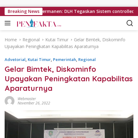
Skip to content
ri Penutupan Permanen: DLH Tegaskan Sistem controlled landfill
Breaking News
Home
Regional
Kutai Timur
Gelar Bimtek, Diskominfo
Upayakan Peningkatan Kapabilitas Aparaturnya
Advetorial
,
Kutai Timur
,
Pemerintah
,
Regional
Gelar Bimtek, Diskominfo
Upayakan Peningkatan Kapabilitas
Aparaturnya
Webmaster
November 26, 2022