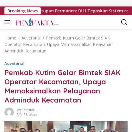
Skip to content
il Hindari Penutupan Permanen: DLH Tegaskan Sistem controlled 
Breaking News
Home
Advetorial
Pemkab Kutim Gelar Bimtek SIAK
Operator Kecamatan, Upaya Memaksimalkan Pelayanan
Adminduk Kecamatan
Advetorial
Pemkab Kutim Gelar Bimtek SIAK
Operator Kecamatan, Upaya
Memaksimalkan Pelayanan
Adminduk Kecamatan
Webmaster
July 11, 2023