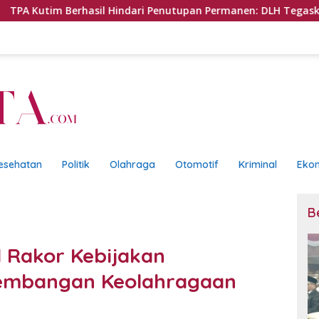
rhasil Hindari Penutupan Permanen: DLH Tegaskan Sistem control
esehatan
Politik
Olahraga
Otomotif
Kriminal
Eko
B
l Rakor Kebijakan
embangan Keolahragaan