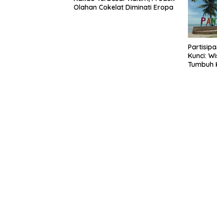
Olahan Cokelat Diminati Eropa
Partisip
Kunci: W
Tumbuh 
Tahunan 
Warga