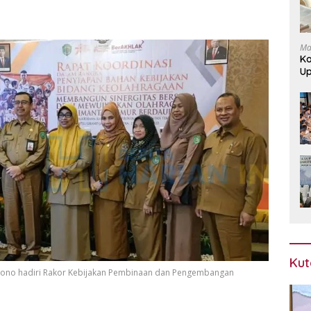
Ma
Ko
U
Le
Kut
ggono hadiri Rakor Kebijakan Pembinaan dan Pengembangan