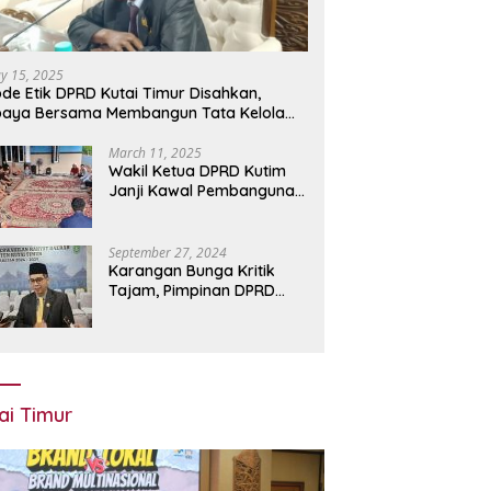
y 15, 2025
de Etik DPRD Kutai Timur Disahkan,
paya Bersama Membangun Tata Kelola
bih Baik
March 11, 2025
Wakil Ketua DPRD Kutim
Janji Kawal Pembangunan
Infrastruktur di Teluk
Lingga
September 27, 2024
Karangan Bunga Kritik
Tajam, Pimpinan DPRD
Kutim Tanggapi Santai
ai Timur