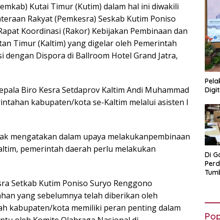
kab) Kutai Timur (Kutim) dalam hal ini diwakili
hteraan Rakyat (Pemkesra) Seskab Kutim Poniso
apat Koordinasi (Rakor) Kebijakan Pembinaan dan
 Timur (Kaltim) yang digelar oleh Pemerintah
i dengan Dispora di Ballroom Hotel Grand Jatra,
Pela
 Kepala Biro Kesra Setdaprov Kaltim Andi Muhammad
Digi
rintahan kabupaten/kota se-Kaltim melalui asisten I
hak mengatakan dalam upaya melakukanpembinaan
ltim, pemerintah daerah perlu melakukan
Di G
Per
Tumb
Mus
esra Setkab Kutim Poniso Suryo Renggono
yan
an yang sebelumnya telah diberikan oleh
ah kabupaten/kota memiliki peran penting dalam
Pop