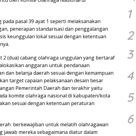
ntu oleh Komite Olahraga Nasional di
1
 pada pasal 39 ayat 1 seperti melaksanakan
an, penerapan standarisasi dan penggalangan
2
is keunggulan lokal sesuai dengan ketentuan
nya.
3
kit 2 (dua) cabang olahraga unggulan yang bertaraf
ngalokasikan anggaran untuk pendanaan
4
an dan belanja daerah sesuai dengan kemampuan
n target capaian pelaksanaan desain besar
angan Pemerintah Daerah dan terakhir yaitu
5
ada komite olahraga nasional di kabupaten/kota
nakan sesuai dengan ketentuan peraturan
6
aerah berkewajiban untuk melatih olahragawan
 jawab mereka sebagaimana diatur dalam