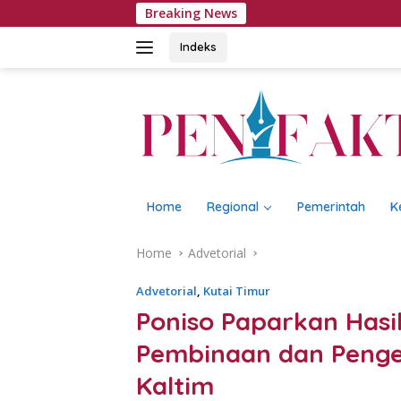
Skip
Breaking News
TPA Kutim Be
to
content
Indeks
Home
Regional
Pemerintah
K
Home
Advetorial
Advetorial
,
Kutai Timur
Poniso Paparkan Hasi
Pembinaan dan Peng
Kaltim