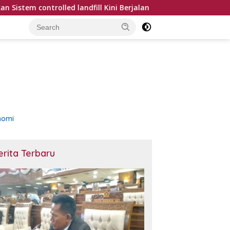
led landfill Kini Berjalan
Kutim Terapkan Asuransi D
nomi
erita Terbaru