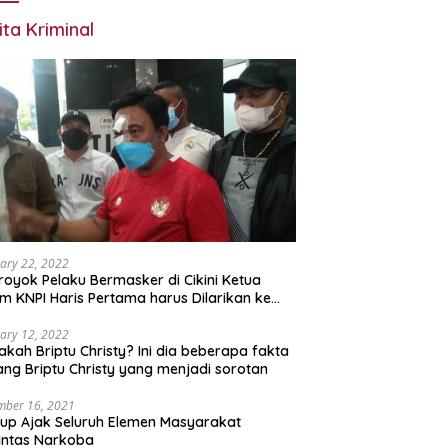
ita Kriminal
ary 22, 2022
royok Pelaku Bermasker di Cikini Ketua
 KNPI Haris Pertama harus Dilarikan ke
M
ary 12, 2022
akah Briptu Christy? Ini dia beberapa fakta
ang Briptu Christy yang menjadi sorotan
mber 16, 2021
p Ajak Seluruh Elemen Masyarakat
antas Narkoba