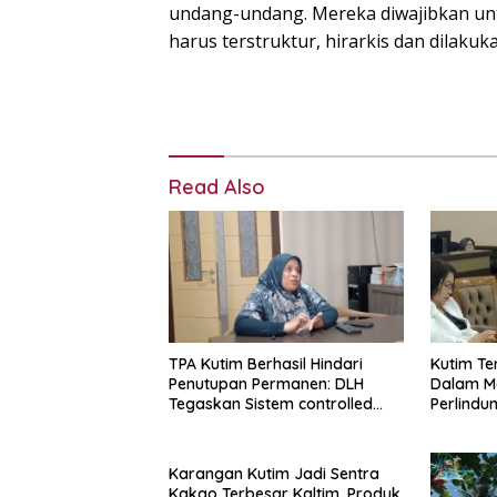
undang-undang. Mereka diwajibkan un
harus terstruktur, hirarkis dan dilaku
Read Also
TPA Kutim Berhasil Hindari
Kutim Te
Penutupan Permanen: DLH
Dalam M
Tegaskan Sistem controlled
Perlindu
landfill Kini Berjalan
Karangan Kutim Jadi Sentra
Kakao Terbesar Kaltim, Produk