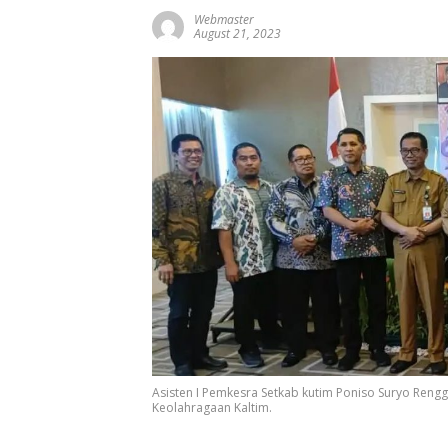
Webmaster
August 21, 2023
Asisten I Pemkesra Setkab kutim Poniso Suryo Ren
Keolahragaan Kaltim.