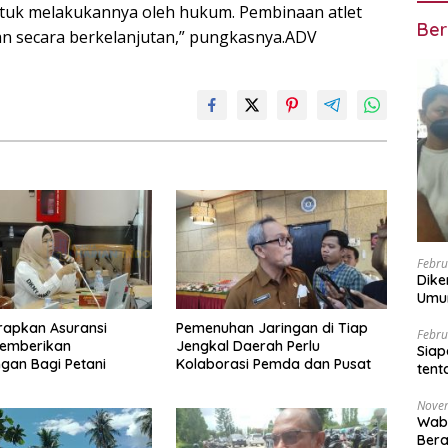
tuk melakukannya oleh hukum. Pembinaan atlet
Ber
kan secara berkelanjutan,” pungkasnya.ADV
Febru
Dike
Umum
RSC
rapkan Asuransi
Pemenuhan Jaringan di Tiap
Febru
emberikan
Jengkal Daerah Perlu
Siap
ngan Bagi Petani
Kolaborasi Pemda dan Pusat
tent
Nove
Wabu
Ber