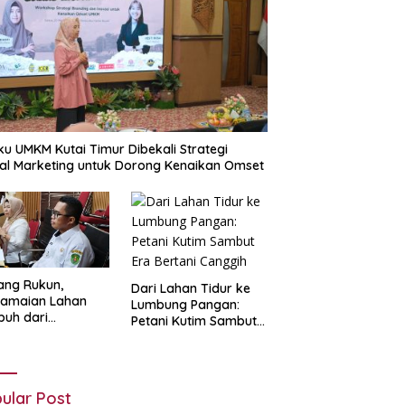
ku UMKM Kutai Timur Dibekali Strategi
tal Marketing untuk Dorong Kenaikan Omset
ang Rukun,
Dari Lahan Tidur ke
damaian Lahan
Lumbung Pangan:
uh dari
Petani Kutim Sambut
yawarah dan Hati
Era Bertani Canggih
g Lapang
ular Post