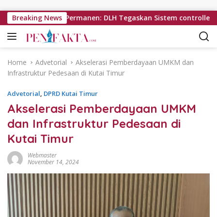
Skip to content
ri Penutupan Permanen: DLH Tegaskan Sistem controlled landfill
Breaking News
Home
Advetorial
Akselerasi Pemberdayaan UMKM dan
Infrastruktur Pedesaan di Kutai Timur
Advetorial
,
DPRD Kutai Timur
Akselerasi Pemberdayaan UMKM
dan Infrastruktur Pedesaan di
Kutai Timur
Webmaster
November 14, 2024