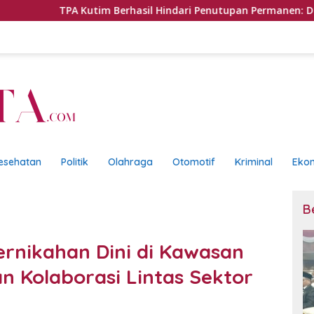
utim Berhasil Hindari Penutupan Permanen: DLH Tegaskan Sistem 
esehatan
Politik
Olahraga
Otomotif
Kriminal
Eko
B
rnikahan Dini di Kawasan
n Kolaborasi Lintas Sektor