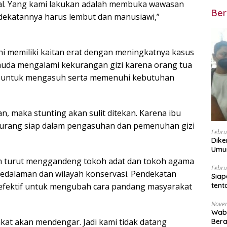
ntal. Yang kami lakukan adalah membuka wawasan
Ber
dekatannya harus lembut dan manusiawi,”
ini memiliki kaitan erat dengan meningkatnya kasus
muda mengalami kekurangan gizi karena orang tua
l untuk mengasuh serta memenuhi kebutuhan
an, maka stunting akan sulit ditekan. Karena ibu
urang siap dalam pengasuhan dan pemenuhan gizi
Febru
Dike
Umum
RSC
im turut menggandeng tokoh adat dan tokoh agama
Febru
 pedalaman dan wilayah konservasi. Pendekatan
Siap
bih efektif untuk mengubah cara pandang masyarakat
tent
Nove
Wabu
akat akan mendengar. Jadi kami tidak datang
Ber