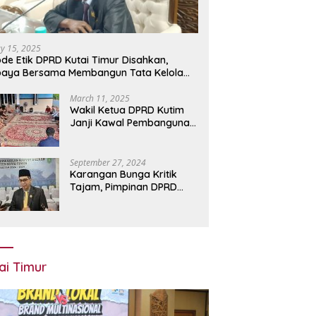
y 15, 2025
de Etik DPRD Kutai Timur Disahkan,
paya Bersama Membangun Tata Kelola
bih Baik
March 11, 2025
Wakil Ketua DPRD Kutim
Janji Kawal Pembangunan
Infrastruktur di Teluk
Lingga
September 27, 2024
Karangan Bunga Kritik
Tajam, Pimpinan DPRD
Kutim Tanggapi Santai
ai Timur