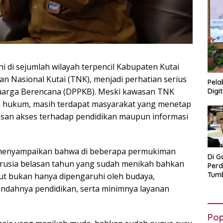
i di sejumlah wilayah terpencil Kabupaten Kutai
an Nasional Kutai (TNK), menjadi perhatian serius
Pela
uarga Berencana (DPPKB). Meski kawasan TNK
Digi
a hukum, masih terdapat masyarakat yang menetap
san akses terhadap pendidikan maupun informasi
 menyampaikan bahwa di beberapa permukiman
Di G
rusia belasan tahun yang sudah menikah bahkan
Per
Tumb
ebut bukan hanya dipengaruhi oleh budaya,
Mus
endahnya pendidikan, serta minimnya layanan
yan
Pop