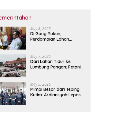
emerintahan
May 8, 2025
Di Gang Rukun,
Perdamaian Lahan
Tumbuh dari Musyawarah
dan Hati yang Lapang
May 7, 2025
Dari Lahan Tidur ke
Lumbung Pangan: Petani
Kutim Sambut Era Bertani
Canggih
May 5, 2025
Mimpi Besar dari Tebing
Kutim: Ardiansyah Lepas
Pendaki Muda ke
Kejurprov Kaltim