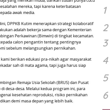
maja yang menikah muda, bahkan sudah punya cucu
 kesalahan mereka, tapi karena keterbatasan
1
 kepada awak media.
ni, DPPKB Kutim menerapkan strategi kolaboratif
2
dilakukan adalah bekerja sama dengan Kementerian
ingan Perkawinan (Bimwin) di tingkat kecamatan.
3
pada calon pengantin tentang pentingnya
nomi sebelum melangsungkan pernikahan.
4
kami berikan edukasi pra-nikah agar masyarakat
dar sah di mata agama, tapi juga harus siap
5
Bimbingan Remaja Usia Sekolah (BRUS) dan Pusat
 di desa-desa. Melalui kedua program ini, para
6
engenai kesehatan reproduksi, risiko pernikahan
idikan demi masa depan yang lebih baik.