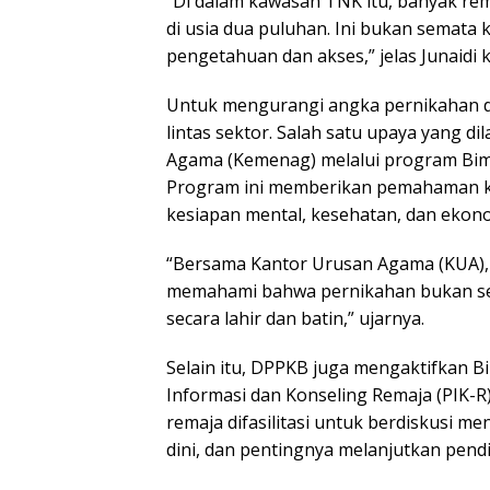
“Di dalam kawasan TNK itu, banyak re
di usia dua puluhan. Ini bukan semata
pengetahuan dan akses,” jelas Junaidi
Untuk mengurangi angka pernikahan di
lintas sektor. Salah satu upaya yang 
Agama (Kemenag) melalui program Bimb
Program ini memberikan pemahaman ke
kesiapan mental, kesehatan, dan eko
“Bersama Kantor Urusan Agama (KUA), 
memahami bahwa pernikahan bukan seka
secara lahir dan batin,” ujarnya.
Selain itu, DPPKB juga mengaktifkan 
Informasi dan Konseling Remaja (PIK-R)
remaja difasilitasi untuk berdiskusi m
dini, dan pentingnya melanjutkan pend