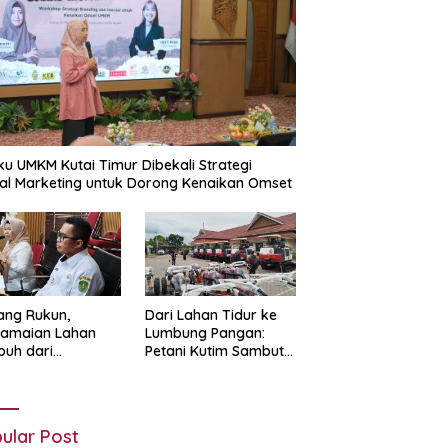
ku UMKM Kutai Timur Dibekali Strategi
tal Marketing untuk Dorong Kenaikan Omset
ang Rukun,
Dari Lahan Tidur ke
damaian Lahan
Lumbung Pangan:
uh dari
Petani Kutim Sambut
yawarah dan Hati
Era Bertani Canggih
g Lapang
ular Post