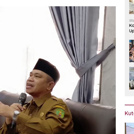
Ma
Ko
U
Le
Kut