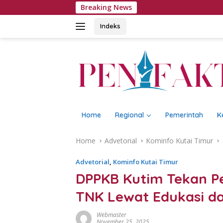
Skip
Breaking News
TPA K
to
content
Indeks
Home
Regional
Pemerintah
K
Home
Advetorial
Kominfo Kutai Timur
Advetorial
,
Kominfo Kutai Timur
DPPKB Kutim Tekan Pe
TNK Lewat Edukasi da
Webmaster
November 25, 2025