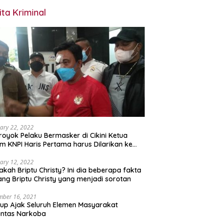
ita Kriminal
ary 22, 2022
royok Pelaku Bermasker di Cikini Ketua
 KNPI Haris Pertama harus Dilarikan ke
M
ary 12, 2022
akah Briptu Christy? Ini dia beberapa fakta
ang Briptu Christy yang menjadi sorotan
mber 16, 2021
p Ajak Seluruh Elemen Masyarakat
antas Narkoba